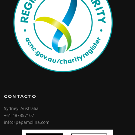
CONTACTO
Sydney, Australia
+61 487857107
info@pepamolina.com