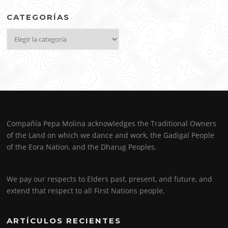
CATEGORÍAS
Categorías
Compañía Pepa Molina acknowledges the Traditional Owners
of the Land on which we dance and work, the Gadigal People
of the Eora Nation, and the Dharug Peoples.
We pay our respects to Elders past, present, and future, and
extend that respect to all First Nations people.
ARTÍCULOS RECIENTES