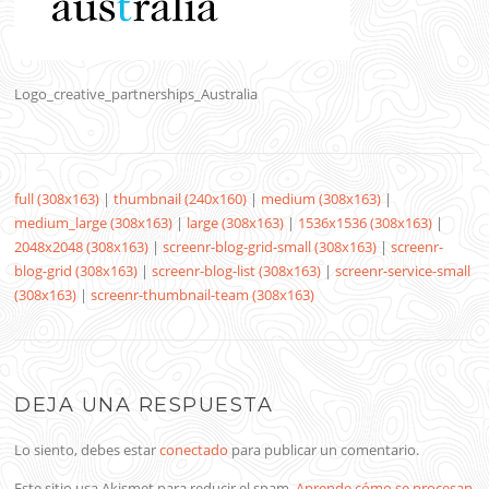
Logo_creative_partnerships_Australia
full (308x163)
|
thumbnail (240x160)
|
medium (308x163)
|
medium_large (308x163)
|
large (308x163)
|
1536x1536 (308x163)
|
2048x2048 (308x163)
|
screenr-blog-grid-small (308x163)
|
screenr-
blog-grid (308x163)
|
screenr-blog-list (308x163)
|
screenr-service-small
(308x163)
|
screenr-thumbnail-team (308x163)
DEJA UNA RESPUESTA
Lo siento, debes estar
conectado
para publicar un comentario.
Este sitio usa Akismet para reducir el spam.
Aprende cómo se procesan