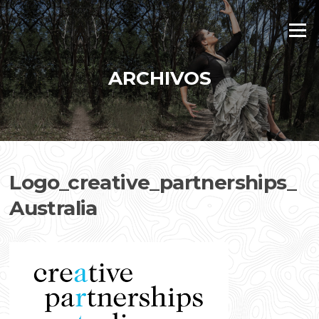
Saltar
al
Menú
contenido
ARCHIVOS
Logo_creative_partnerships_
Australia