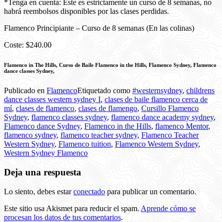
*Tenga en cuenta: Este es estrictamente un curso de 8 semanas, no
habrá reembolsos disponibles por las clases perdidas.
Flamenco Principiante – Curso de 8 semanas (En las colinas)
Coste: $240.00
Flamenco in The Hills, Curso de Baile Flamenco in the Hills, Flamenco Sydney, Flamenco
dance classes Sydney,
Publicado en
Flamenco
Etiquetado como
#westernsydney
,
childrens
dance classes western sydney I
,
clases de baile flamenco cerca de
mí
,
clases de flamenco
,
clases de flamengo
,
Cursillo Flamenco
Sydney
,
flamenco classes sydney
,
flamenco dance academy sydney
,
Flamenco dance Sydney
,
Flamenco in the Hills
,
flamenco Mentor
,
flamenco sydney
,
flamenco teacher sydney
,
Flamenco Teacher
Western Sydney
,
Flamenco tuition
,
Flamenco Western Sydney
,
Western Sydney Flamenco
Deja una respuesta
Lo siento, debes estar
conectado
para publicar un comentario.
Este sitio usa Akismet para reducir el spam.
Aprende cómo se
procesan los datos de tus comentarios
.