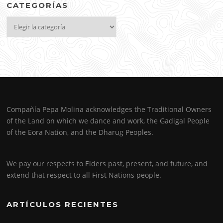
CATEGORÍAS
Categorías
Compañía Pepa Molina acknowledges the Traditional Owners
of the Land on which we dance and work, the Gadigal People
of the Eora Nation, and the Dharug Peoples.
We pay our respects to Elders past, present, and future, and
extend that respect to all First Nations people.
ARTÍCULOS RECIENTES