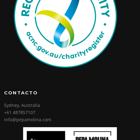
CONTACTO
Sydney, Australia
+61 487857107
info@pepamolina.com