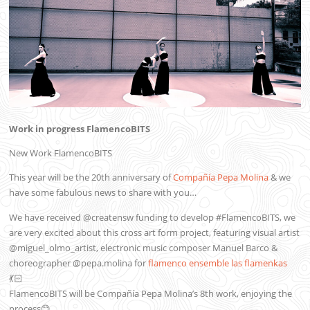
Work in progress FlamencoBITS
New Work FlamencoBITS
This year will be the 20th anniversary of
Compañía Pepa Molina
& we
have some fabulous news to share with you…
We have received @creatensw funding to develop #FlamencoBITS, we
are very excited about this cross art form project, featuring visual artist
@miguel_olmo_artist, electronic music composer Manuel Barco &
choreographer @pepa.molina for
flamenco ensemble las flamenkas
💃🏻
FlamencoBITS will be Compañía Pepa Molina’s 8th work, enjoying the
process😊