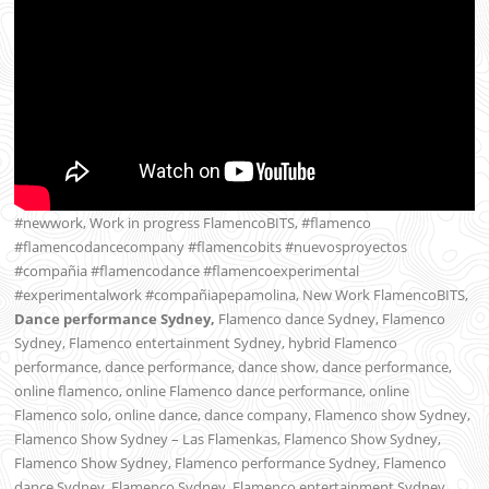
#newwork, Work in progress FlamencoBITS, #flamenco
#flamencodancecompany #flamencobits #nuevosproyectos
#compañia #flamencodance #flamencoexperimental
#experimentalwork #compañiapepamolina, New Work FlamencoBITS,
Dance performance Sydney,
Flamenco dance Sydney, Flamenco
Sydney, Flamenco entertainment Sydney, hybrid Flamenco
performance, dance performance, dance show, dance performance,
online flamenco, online Flamenco dance performance, online
Flamenco solo, online dance, dance company, Flamenco show Sydney,
Flamenco Show Sydney – Las Flamenkas, Flamenco Show Sydney,
Flamenco Show Sydney, Flamenco performance Sydney, Flamenco
dance Sydney, Flamenco Sydney, Flamenco entertainment Sydney,