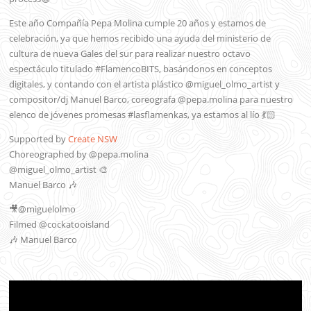
Este año Compañía Pepa Molina cumple 20 años y estamos de
celebración, ya que hemos recibido una ayuda del ministerio de
cultura de nueva Gales del sur para realizar nuestro octavo
espectáculo titulado #FlamencoBITS, basándonos en conceptos
digitales, y contando con el artista plástico @miguel_olmo_artist y
compositor/dj Manuel Barco, coreografa @pepa.molina para nuestro
elenco de jóvenes promesas #lasflamenkas, ya estamos al lío 💃🏻
Supported by
Create NSW
Choreographed by @pepa.molina
@miguel_olmo_artist 🎨
Manuel Barco 🎶
🎥@miguelolmo
Filmed @cockatooisland
🎶 Manuel Barco