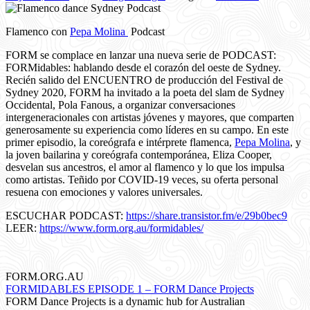
Flamenco con
Pepa Molina
Podcast
FORM se complace en lanzar una nueva serie de PODCAST:
FORMidables: hablando desde el corazón del oeste de Sydney.
Recién salido del ENCUENTRO de producción del Festival de
Sydney 2020, FORM ha invitado a la poeta del slam de Sydney
Occidental, Pola Fanous, a organizar conversaciones
intergeneracionales con artistas jóvenes y mayores, que comparten
generosamente su experiencia como líderes en su campo. En este
primer episodio, la coreógrafa e intérprete flamenca,
Pepa Molina
, y
la joven bailarina y coreógrafa contemporánea, Eliza Cooper,
desvelan sus ancestros, el amor al flamenco y lo que los impulsa
como artistas. Teñido por COVID-19 veces, su oferta personal
resuena con emociones y valores universales.
ESCUCHAR PODCAST:
https://share.transistor.fm/e/29b0bec9
LEER:
https://www.form.org.au/formidables/
FORM.ORG.AU
FORMIDABLES EPISODE 1 – FORM Dance Projects
FORM Dance Projects is a dynamic hub for Australian