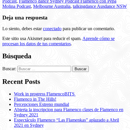
Podcast
,
Flamenco dance Sydney Podcast Flamenco con Pepa
Molina Podcast
,
Melbourne Australia
,
talkingdance Ausdance NSW
Deja una respuesta
Lo siento, debes estar
conectado
para publicar un comentario.
Este sitio usa Akismet para reducir el spam.
Aprende cómo se
procesan los datos de tus comentarios
.
Búsqueda
Buscar:
Recent Posts
Work in progress FlamencoBITS
Flamenco in The Hills!
Percepciones Estreno mundial
Abierta la inscripcion para Flamenco clases de Flamenco en
Sydney 2021
Espectáculo Flamenco “Las Flamenkas” aplazado a Abril
2021 en Sydney