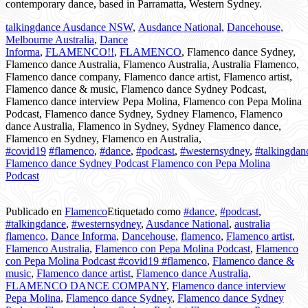
contemporary dance, based in Parramatta, Western Sydney.
talkingdance
Ausdance NSW
,
Ausdance National
,
Dancehouse,
Melbourne Australia
,
Dance
Informa
,
FLAMENCO!!
,
FLAMENCO
, Flamenco dance Sydney,
Flamenco dance Australia, Flamenco Australia, Australia Flamenco,
Flamenco dance company, Flamenco dance artist, Flamenco artist,
Flamenco dance & music, Flamenco dance Sydney Podcast,
Flamenco dance interview Pepa Molina, Flamenco con Pepa Molina
Podcast, Flamenco dance Sydney, Sydney Flamenco, Flamenco
dance Australia, Flamenco in Sydney, Sydney Flamenco dance,
Flamenco en Sydney, Flamenco en Australia,
#
covid19
#
flamenco
,
#
dance
,
#
podcast
,
#
westernsydney
,
#
talkingdan
Flamenco dance Sydney Podcast Flamenco con Pepa Molina
Podcast
Publicado en
Flamenco
Etiquetado como
#dance
,
#podcast
,
#talkingdance
,
#westernsydney
,
Ausdance National
,
australia
flamenco
,
Dance Informa
,
Dancehouse
,
flamenco
,
Flamenco artist
,
Flamenco Australia
,
Flamenco con Pepa Molina Podcast
,
Flamenco
con Pepa Molina Podcast #covid19 #flamenco
,
Flamenco dance &
music
,
Flamenco dance artist
,
Flamenco dance Australia
,
FLAMENCO DANCE COMPANY
,
Flamenco dance interview
Pepa Molina
,
Flamenco dance Sydney
,
Flamenco dance Sydney