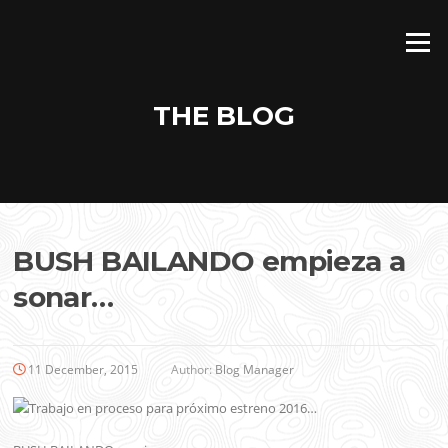
Skip
to
Menu
content
THE BLOG
BUSH BAILANDO empieza a
sonar…
11 December, 2015
Author:
Blog Manager