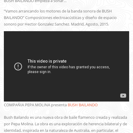
BUSH BAILANDO empieza a sonar…
“Vamos arrancando los motores de la banda sonora de BUSH
BAILANDO” Composiciones electroacústicas y diseño de espacio
sonoro por Hector Gonzalez Sanchez. Madrid, Agosto, 2015.
COMPAÑIA PEPA MOLINA presenta
BUSH BAILANDO
Bush Bailando es una nueva obra de baile flamenco creada y realizada
por Pepa Molina. La obra es una exploración de herencia bilateral y de
identidad, inspirada en la naturaleza de Australia, en particular, el