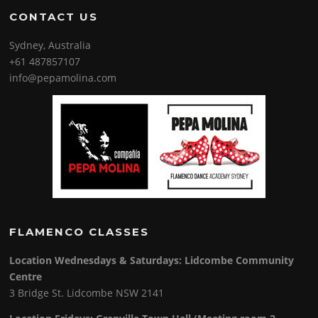
CONTACT US
Sydney, Australia
+61 487857107
info@pepamolina.com
FLAMENCO CLASSES
Location Wednesdays & Saturdays: Lidcombe Community
Centre
3 Bridge St. Lidcombe NSW 2141