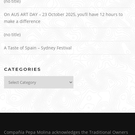
(no title)
On AUS ART DAY – 23 October 2025, you’ll have 12 hours to
make a difference
(no title)
A Taste of Spain – Sydney Festival
CATEGORIES
Categories
Compañía Pepa Molina acknowledges the Traditional Owners