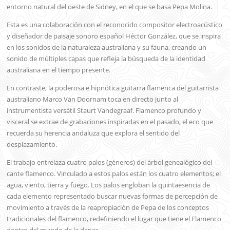
entorno natural del oeste de Sidney, en el que se basa Pepa Molina.
Esta es una colaboración con el reconocido compositor electroacústico
y diseñador de paisaje sonoro español Héctor González, que se inspira
en los sonidos de la naturaleza australiana y su fauna, creando un
sonido de múltiples capas que refleja la búsqueda de la identidad
australiana en el tiempo presente.
En contraste, la poderosa e hipnótica guitarra flamenca del guitarrista
australiano Marco Van Doornam toca en directo junto al
instrumentista versátil Staurt Vandegraaf. Flamenco profundo y
visceral se extrae de grabaciones inspiradas en el pasado, el eco que
recuerda su herencia andaluza que explora el sentido del
desplazamiento.
El trabajo entrelaza cuatro palos (géneros) del árbol genealógico del
cante flamenco. Vinculado a estos palos están los cuatro elementos; el
agua, viento, tierra y fuego. Los palos engloban la quintaesencia de
cada elemento representado buscar nuevas formas de percepción de
movimiento a través de la reapropiación de Pepa de los conceptos
tradicionales del flamenco, redefiniendo el lugar que tiene el Flamenco